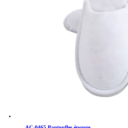
AC-0465 Pantoufles éponge